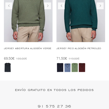
jersey abertura algodón verde
jersey pico algodón petroleo
Precio de oferta
Precio de oferta
69,50€
71,50€
Precio regular
Precio regular
139,00€
119,00€
envío gratuito en todos los pedidos
91 575 27 36